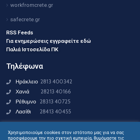
workfromcrete.gr
safecrete.gr
RSS Feeds
Για ενημερώσεις εγγραφείτε εδώ
Παλιά Ιστοσελίδα ΠΚ
Τηλέφωνα
Ηράκλειο
2813 400342
Χανιά
28213 40166
Ρέθυμνο
28313 40725
Λασίθι
28413 40455
Χρησιμοποιούμε cookies στον ιστότοπο μας για να σας
Συνδεθείτε μαζί μας
προσφέρουμε την πιο σχετική εμπειρία, θυμόμαστε τις