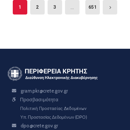
1
2
3
...
651
gram.pkr@crete.gov.gr
Προσβασιμότητα
Πολιτική Προστασίας Δεδομένων
Υπ. Προστασίας Δεδομένων (DPO)
dpo@crete.gov.gr