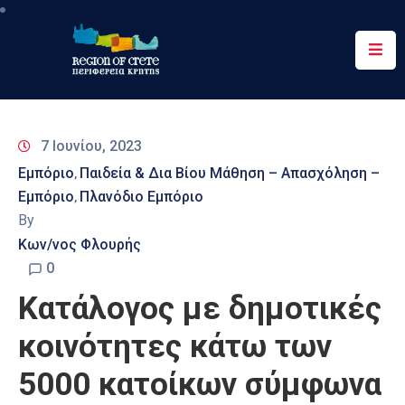
Περιφέρεια
Ενημέρωση
7 Ιουνίου, 2023
Έργα
Εμπόριο
Παιδεία & Δια Βίου Μάθηση – Απασχόληση –
‚
&
Εμπόριο
Πλανόδιο Εμπόριο
‚
Δράσεις
By
Ψηφιακές
Κων/νος Φλουρής
Υπηρεσίες
0
Κατάλογος με δημοτικές
Επικοινωνία
κοινότητες κάτω των
5000 κατοίκων σύμφωνα