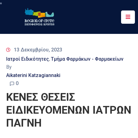
Περιφέρεια
Ενημέρωση
13 Δεκεμβρίου, 2023
Έργα
Ιατροί Ειδικότητες
Τμήμα Φαρμάκων - Φαρμακείων
‚
&
By
Δράσεις
Aikaterini Katzagiannaki
Ψηφιακές
0
Υπηρεσίες
ΚΕΝΕΣ ΘΕΣΕΙΣ
Επικοινωνία
ΕΙΔΙΚΕΥΟΜΕΝΩΝ ΙΑΤΡΩΝ
ΠΑΓΝΗ