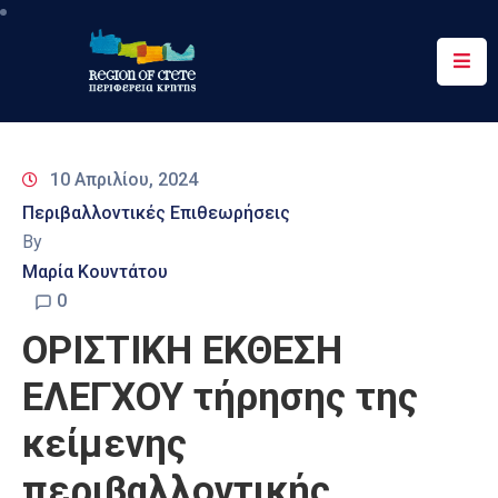
Περιφέρεια
Ενημέρωση
10 Απριλίου, 2024
Έργα
Περιβαλλοντικές Επιθεωρήσεις
&
By
Δράσεις
Μαρία Κουντάτου
Ψηφιακές
0
Υπηρεσίες
ΟΡΙΣΤΙΚΗ ΕΚΘΕΣΗ
Επικοινωνία
ΕΛΕΓΧΟΥ τήρησης της
κείμενης
περιβαλλοντικής