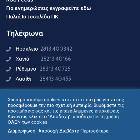
Για ενημερώσεις εγγραφείτε εδώ
Παλιά Ιστοσελίδα ΠΚ
Τηλέφωνα
Ηράκλειο
2813 400342
Χανιά
28213 40166
Ρέθυμνο
28313 40725
Λασίθι
28413 40455
Χρησιμοποιούμε cookies στον ιστότοπο μας για να σας
Συνδεθείτε μαζί μας
προσφέρουμε την πιο σχετική εμπειρία, θυμόμαστε τις
προτιμήσεις σας και τις επανειλημμένες επισκέψεις.
Κάνοντας κλικ στο "Αποδοχή", αποδέχεστε τη χρήση
ΟΛΩΝ των cookies.
Σχεδιασμός - Ανάπτυξη: Διεύθυνση Ηλεκτρονικής
Διαμόρφωση
Αποδοχή
Διαβάστε Περισσότερα
Διακυβέρνησης Περιφέρειας Κρήτης © 2024