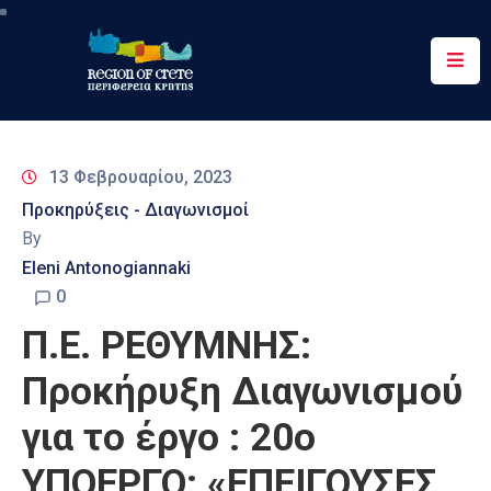
Περιφέρεια
Ενημέρωση
13 Φεβρουαρίου, 2023
Έργα
Προκηρύξεις - Διαγωνισμοί
&
By
Δράσεις
Eleni Antonogiannaki
Ψηφιακές
0
Υπηρεσίες
Π.Ε. ΡΕΘΥΜΝΗΣ:
Επικοινωνία
Προκήρυξη Διαγωνισμού
για το έργο : 20o
ΥΠΟΕΡΓΟ: «ΕΠΕΙΓΟΥΣΕΣ