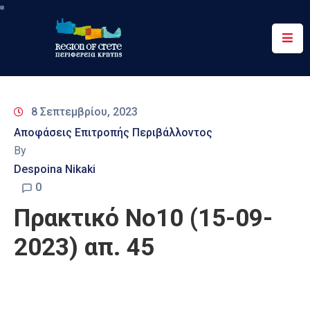
Περιφέρεια
Ενημέρωση
8 Σεπτεμβρίου, 2023
Έργα
Αποφάσεις Επιτροπής Περιβάλλοντος
&
By
Δράσεις
Despoina Nikaki
Ψηφιακές
0
Υπηρεσίες
Πρακτικό Νο10 (15-09-
Επικοινωνία
2023) απ. 45