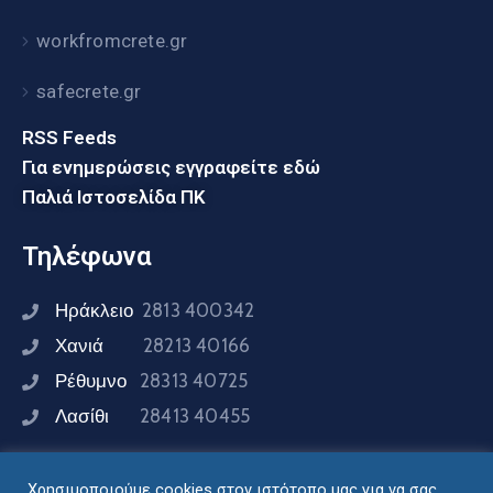
workfromcrete.gr
safecrete.gr
RSS Feeds
Για ενημερώσεις εγγραφείτε εδώ
Παλιά Ιστοσελίδα ΠΚ
Τηλέφωνα
Ηράκλειο
2813 400342
Χανιά
28213 40166
Ρέθυμνο
28313 40725
Λασίθι
28413 40455
Χρησιμοποιούμε cookies στον ιστότοπο μας για να σας