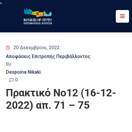
Περιφέρεια
Ενημέρωση
20 Δεκεμβρίου, 2022
Έργα
Αποφάσεις Επιτροπής Περιβάλλοντος
&
By
Δράσεις
Despoina Nikaki
Ψηφιακές
0
Υπηρεσίες
Πρακτικό Νο12 (16-12-
Επικοινωνία
2022) απ. 71 – 75