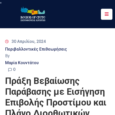
Περιφέρεια
Ενημέρωση
30 Απριλίου, 2024
Έργα
Περιβαλλοντικές Επιθεωρήσεις
&
By
Δράσεις
Μαρία Κουντάτου
Ψηφιακές
0
Υπηρεσίες
Πράξη Βεβαίωσης
Επικοινωνία
Παράβασης με Εισήγηση
Επιβολής Προστίμου και
Πλάνο Διορθωτικών