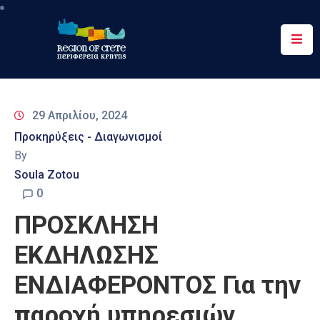
Περιφέρεια
Ενημέρωση
29 Απριλίου, 2024
Έργα
Προκηρύξεις - Διαγωνισμοί
&
By
Δράσεις
Soula Zotou
Ψηφιακές
0
Υπηρεσίες
ΠΡΟΣΚΛΗΣΗ
Επικοινωνία
ΕΚΔΗΛΩΣΗΣ
ΕΝΔΙΑΦΕΡΟΝΤΟΣ Για την
παροχή υπηρεσιών