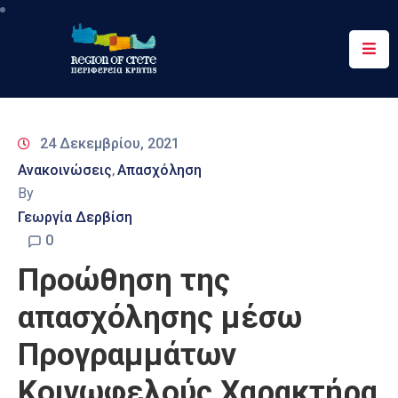
Περιφέρεια
Ενημέρωση
24 Δεκεμβρίου, 2021
Έργα
Ανακοινώσεις
Απασχόληση
‚
&
By
Δράσεις
Γεωργία Δερβίση
Ψηφιακές
0
Υπηρεσίες
Προώθηση της
Επικοινωνία
απασχόλησης μέσω
Προγραμμάτων
Κοινωφελούς Χαρακτήρα