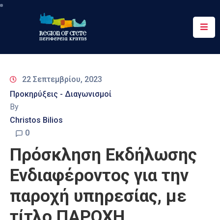
Περιφέρεια
Ενημέρωση
22 Σεπτεμβρίου, 2023
Έργα
Προκηρύξεις - Διαγωνισμοί
&
By
Δράσεις
Christos Bilios
Ψηφιακές
0
Υπηρεσίες
Πρόσκληση Εκδήλωσης
Επικοινωνία
Ενδιαφέροντος για την
παροχή υπηρεσίας, με
τίτλο ΠΑΡΟΧΗ