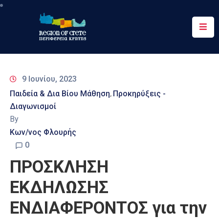
Περιφέρεια
Ενημέρωση
9 Ιουνίου, 2023
Έργα
Παιδεία & Δια Βίου Μάθηση
Προκηρύξεις -
‚
&
Διαγωνισμοί
Δράσεις
By
Ψηφιακές
Κων/νος Φλουρής
Υπηρεσίες
0
ΠΡΟΣΚΛΗΣΗ
Επικοινωνία
ΕΚΔΗΛΩΣΗΣ
ΕΝΔΙΑΦΕΡΟΝΤΟΣ για την