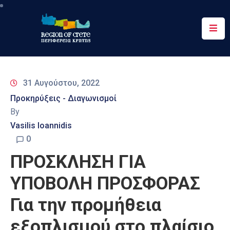
Περιφέρεια
Ενημέρωση
31 Αυγούστου, 2022
Έργα
Προκηρύξεις - Διαγωνισμοί
&
By
Δράσεις
Vasilis Ioannidis
Ψηφιακές
0
Υπηρεσίες
ΠΡΟΣΚΛΗΣΗ ΓΙΑ
Επικοινωνία
ΥΠΟΒΟΛΗ ΠΡΟΣΦΟΡΑΣ
Για την προμήθεια
εξοπλισμού στο πλαίσιο