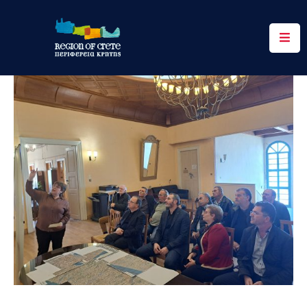
Περιφέρεια
Ενημέρωση
Έργα
&
Δράσεις
Ψηφιακές
Υπηρεσίες
Επικοινωνία