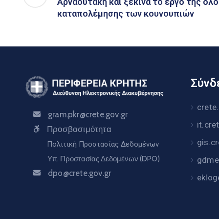
Αρναουτάκη και ξεκινά το έργο της ο
καταπολέμησης των κουνουπιών
Σύνδε
crete
gram.pkr@crete.gov.gr
it.cre
Προσβασιμότητα
gis.c
Πολιτική Προστασίας Δεδομένων
Υπ. Προστασίας Δεδομένων (DPO)
gdme.
dpo@crete.gov.gr
eklog