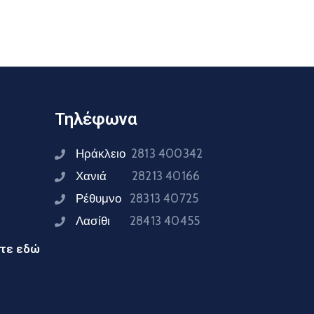
Τηλέφωνα
Ηράκλειο
2813 400342
Χανιά
28213 40166
Ρέθυμνο
28313 40725
Λασίθι
28413 40455
ίτε εδώ