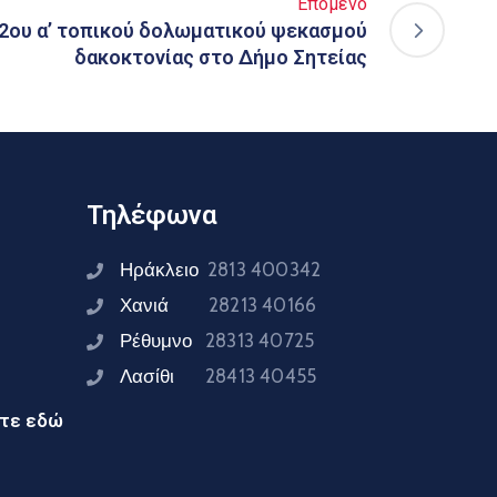
Επόμενο
2ου α’ τοπικού δολωματικού ψεκασμού
δακοκτονίας στο Δήμο Σητείας
Τηλέφωνα
Ηράκλειο
2813 400342
Χανιά
28213 40166
Ρέθυμνο
28313 40725
Λασίθι
28413 40455
ίτε εδώ