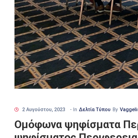
2 Αυγούστου, 2023
- In
Δελτία Τύπου
By
Vaggeli
Ομόφωνα ψηφίσματα Περ
ψηφίσματος Περιφερειακ