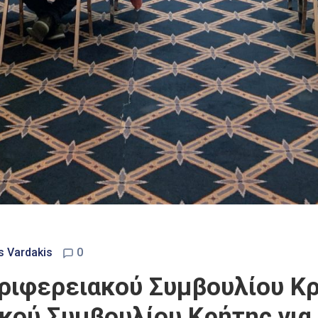
s Vardakis
0
ιφερειακού Συμβουλίου Κρ
ού Συμβουλίου Κρήτης για