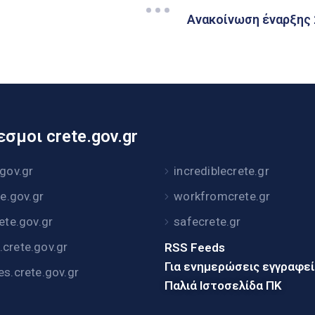
Ανακοίνωση έναρξης 
σμοι crete.gov.gr
.gov.gr
incrediblecrete.gr
te.gov.gr
workfromcrete.gr
rete.gov.gr
safecrete.gr
crete.gov.gr
RSS Feeds
Για ενημερώσεις εγγραφε
es.crete.gov.gr
Παλιά Ιστοσελίδα ΠΚ