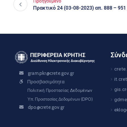
Προηγούμενο
Πρακτικό 24 (03-08-2023) απ. 888 – 951
Σύνδε
crete
gram.pkr@crete.gov.gr
it.cre
Προσβασιμότητα
gis.c
Πολιτική Προστασίας Δεδομένων
Υπ. Προστασίας Δεδομένων (DPO)
gdme.
dpo@crete.gov.gr
eklog