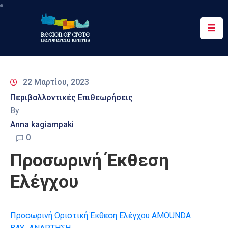
Περιφέρεια
Ενημέρωση
22 Μαρτίου, 2023
Έργα
Περιβαλλοντικές Επιθεωρήσεις
&
By
Δράσεις
Anna kagiampaki
Ψηφιακές
0
Υπηρεσίες
Προσωρινή Έκθεση
Επικοινωνία
Ελέγχου
Προσωρινή Οριστική Έκθεση Ελέγχου AMOUNDA