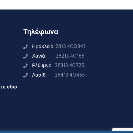
Τηλέφωνα
Ηράκλειο
2813 400342
Χανιά
28213 40166
Ρέθυμνο
28313 40725
Λασίθι
28413 40455
ίτε εδώ