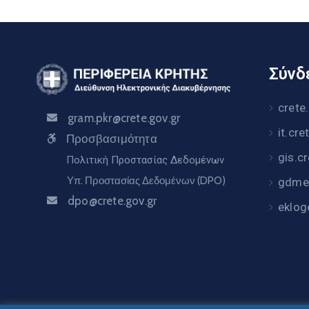
Σύνδε
crete
gram.pkr@crete.gov.gr
it.cre
Προσβασιμότητα
gis.c
Πολιτική Προστασίας Δεδομένων
Υπ. Προστασίας Δεδομένων (DPO)
gdme.
dpo@crete.gov.gr
eklog