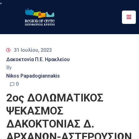
Περιφέρεια
Ενημέρωση
31 Ιουλίου, 2023
Έργα
Δακοκτονία Π.Ε. Ηρακλείου
&
By
Δράσεις
Nikos Papadogiannakis
Ψηφιακές
0
Υπηρεσίες
2ος ΔΟΛΩΜΑΤΙΚΟΣ
Επικοινωνία
ΨΕΚΑΣΜΟΣ
ΔΑΚΟΚΤΟΝΙΑΣ Δ.
ΑΡΧΑΝΩΝ-ΑΣΤΕΡΟΥΣΙΩΝ