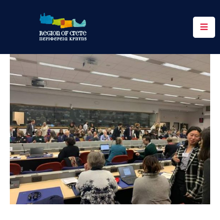
Περιφέρεια
Ενημέρωση
Έργα
&
Δράσεις
Ψηφιακές
Υπηρεσίες
Επικοινωνία