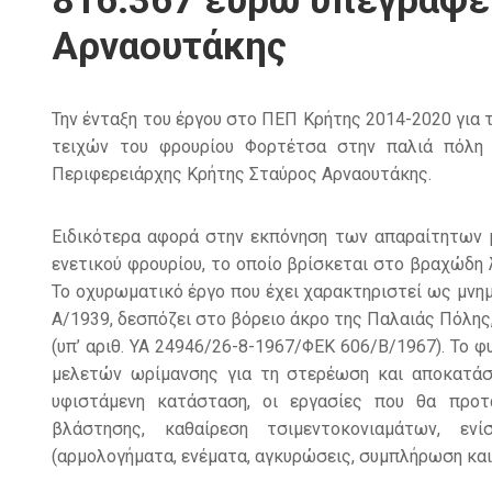
816.367 ευρώ υπέγραψε 
Αρναουτάκης
Την ένταξη του έργου στο ΠΕΠ Κρήτης 2014-2020 για
τειχών του φρουρίου Φορτέτσα στην παλιά πόλη 
Περιφερειάρχης Κρήτης Σταύρος Αρναουτάκης.
Ειδικότερα αφορά στην εκπόνηση των απαραίτητων 
ενετικού φρουρίου, το οποίο βρίσκεται στο βραχώδη 
Το οχυρωματικό έργο που έχει χαρακτηριστεί ως μνημ
Α/1939, δεσπόζει στο βόρειο άκρο της Παλαιάς Πόλης,
(υπ’ αριθ. ΥΑ 24946/26-8-1967/ΦΕΚ 606/Β/1967). Το 
μελετών ωρίμανσης για τη στερέωση και αποκατάσ
υφιστάμενη κατάσταση, οι εργασίες που θα προτ
βλάστησης, καθαίρεση τσιμεντοκονιαμάτων, ε
(αρμολογήματα, ενέματα, αγκυρώσεις, συμπλήρωση και