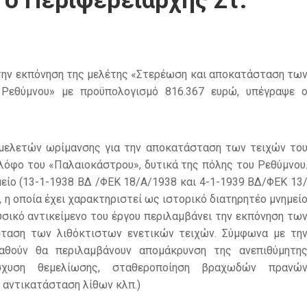
ο Περιφερειάρχης Στ.
 την εκπόνηση της μελέτης «Στερέωση και αποκατάσταση τω
Ρεθύμνου» με προϋπολογισμό 816.367 ευρώ, υπέγραψε 
μελετών ωρίμανσης για την αποκατάσταση των τειχών το
λόφο του «Παλαιοκάστρου», δυτικά της πόλης του Ρεθύμνου
είο (13-1-1938 ΒΔ /ΦΕΚ 18/Α/1938 και 4-1-1939 ΒΔ/ΦΕΚ 13
 η οποία έχει χαρακτηριστεί ως ιστορικό διατηρητέο μνημεί
φυσικό αντικείμενο του έργου περιλαμβάνει την εκπόνηση τω
ταση των λιθόκτιστων ενετικών τειχών. Σύμφωνα με τη
αθούν θα περιλαμβάνουν απομάκρυνση της ανεπιθύμητη
νίσχυση θεμελίωσης, σταθεροποίηση βραχωδών πρανώ
 αντικατάσταση λίθων κλπ.)