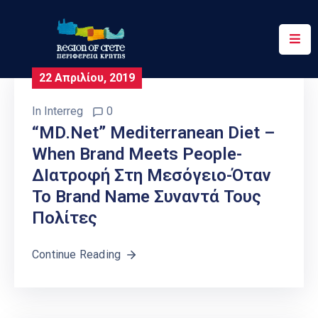
Περιφέρεια
22 Απριλίου, 2019
Ενημέρωση
In
Interreg
0
Έργα
“MD.net” Mediterranean Diet –
&
When Brand Meets People-
Δράσεις
∆ιατροφή Στη Μεσόγειο-Όταν
Ψηφιακές
Το Brand Name Συναντά Τους
Υπηρεσίες
Πολίτες
Επικοινωνία
Continue Reading