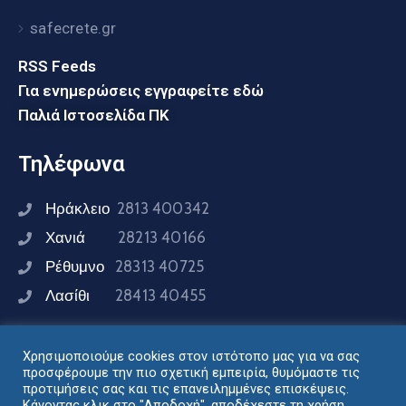
safecrete.gr
RSS Feeds
Για ενημερώσεις εγγραφείτε εδώ
Παλιά Ιστοσελίδα ΠΚ
Τηλέφωνα
Ηράκλειο
2813 400342
Χανιά
28213 40166
Ρέθυμνο
28313 40725
Λασίθι
28413 40455
Χρησιμοποιούμε cookies στον ιστότοπο μας για να σας
Συνδεθείτε μαζί μας
προσφέρουμε την πιο σχετική εμπειρία, θυμόμαστε τις
προτιμήσεις σας και τις επανειλημμένες επισκέψεις.
Κάνοντας κλικ στο "Αποδοχή", αποδέχεστε τη χρήση