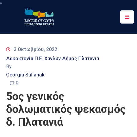
Περιφέρεια
Ενημέρωση
3 Οκτωβρίου, 2022
Έργα
Δακοκτονία Π.Ε. Χανίων Δήμος Πλατανιά
&
By
Δράσεις
Georgia Stilianak
Ψηφιακές
0
Υπηρεσίες
5ος γενικός
Επικοινωνία
δολωματικός ψεκασμός
δ. Πλατανιά