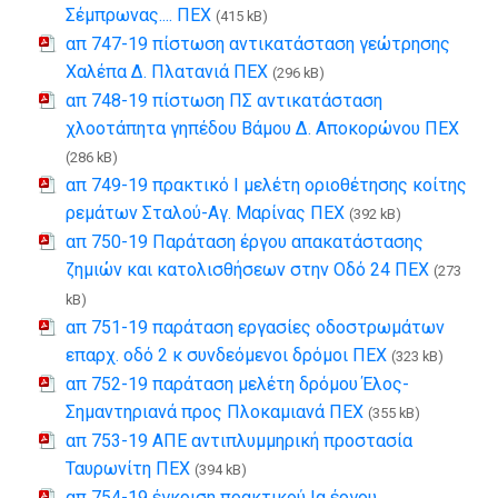
Σέμπρωνας.... ΠΕΧ
(415 kB)
απ 747-19 πίστωση αντικατάσταση γεώτρησης
Χαλέπα Δ. Πλατανιά ΠΕΧ
(296 kB)
απ 748-19 πίστωση ΠΣ αντικατάσταση
χλοοτάπητα γηπέδου Βάμου Δ. Αποκορώνου ΠΕΧ
(286 kB)
απ 749-19 πρακτικό Ι μελέτη οριοθέτησης κοίτης
ρεμάτων Σταλού-Αγ. Μαρίνας ΠΕΧ
(392 kB)
απ 750-19 Παράταση έργου απακατάστασης
ζημιών και κατολισθήσεων στην Οδό 24 ΠΕΧ
(273
kB)
απ 751-19 παράταση εργασίες οδοστρωμάτων
επαρχ. οδό 2 κ συνδεόμενοι δρόμοι ΠΕΧ
(323 kB)
απ 752-19 παράταση μελέτη δρόμου Έλος-
Σημαντηριανά προς Πλοκαμιανά ΠΕΧ
(355 kB)
απ 753-19 ΑΠΕ αντιπλυμμηρική προστασία
Ταυρωνίτη ΠΕΧ
(394 kB)
απ 754-19 έγκριση πρακτικού Ια έργου