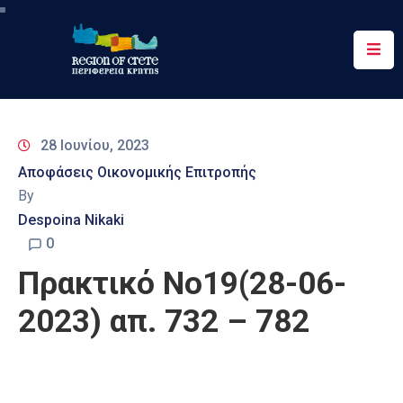
Περιφέρεια
Ενημέρωση
28 Ιουνίου, 2023
Έργα
Αποφάσεις Οικονομικής Επιτροπής
&
By
Δράσεις
Despoina Nikaki
Ψηφιακές
0
Υπηρεσίες
Πρακτικό Νο19(28-06-
Επικοινωνία
2023) απ. 732 – 782