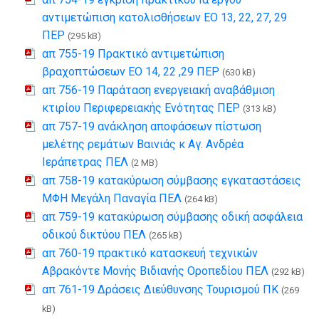
αντιμετώπιση κατολισθήσεων ΕΟ 13, 22, 27, 29
ΠΕΡ
(295 kB)
απ 755-19 Πρακτικό αντιμετώπιση
βραχοπτώσεων ΕΟ 14, 22 ,29 ΠΕΡ
(630 kB)
απ 756-19 Παράταση ενεργειακή αναβάθμιση
κτιρίου Περιφερειακής Ενότητας ΠΕΡ
(313 kB)
απ 757-19 ανάκληση αποφάσεων πίστωση
μελέτης ρεμάτων Βαινιάς κ Αγ. Ανδρέα
Ιεράπετρας ΠΕΛ
(2 MB)
απ 758-19 κατακύρωση σύμβασης εγκαταστάσεις
ΜΦΗ Μεγάλη Παναγία ΠΕΛ
(264 kB)
απ 759-19 κατακύρωση σύμβασης οδική ασφάλεια
οδικού δικτύου ΠΕΛ
(265 kB)
απ 760-19 πρακτικό κατασκευή τεχνικών
Αβρακόντε Μονής Βιδιανής Οροπεδίου ΠΕΛ
(292 kB)
απ 761-19 Δράσεις Διεύθυνσης Τουρισμού ΠΚ
(269
kB)