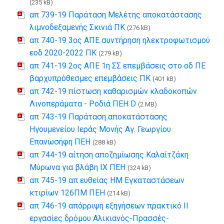
(235 kB)
απ 739-19 Παράταση Μελέτης αποκατάστασης
λιμνοδεξαμενής Σκινιά ΠΚ
(276 kB)
απ 740-19 3ος ΑΠΕ συντήρηση ηλεκτροφωτισμού
εοδ 2020-2022 ΠΚ
(279 kB)
απ 741-19 2ος ΑΠΕ 1η ΣΣ επεμβάσεις στο οδ ΠΕ
βαρχυπρόθεσμες επεμβάσεις ΠΚ
(401 kB)
απ 742-19 πίστωση καθαρισμών κλαδοκοπών
Λινοπεράματα - Ροδιά ΠΕΗ D
(2 MB)
απ 743-19 Παράταση αποκατάστασης
Ηγουμενείου Ιεράς Μονής Αγ. Γεωργίου
Επανωσήφη ΠΕΗ
(288 kB)
απ 744-19 αίτηση αποζημίωσης Καλαίτζάκη
Μύρωνα για βλάβη ΙΧ ΠΕΗ
(324 kB)
απ 745-19 απ ευθείας ΗΜ Εγκαταστάσεων
κτιρίων 126ΠΜ ΠΕΗ
(214 kB)
απ 746-19 απόρριψη εξηγήσεων πρακτικό ΙΙ
εργασίες δρόμου Αλικιανός-Πρασσές-