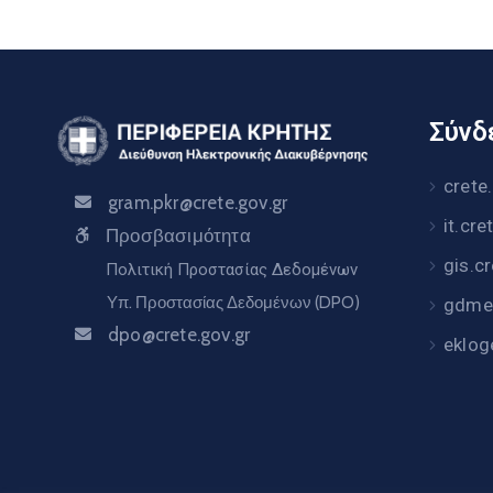
Σύνδε
crete
gram.pkr@crete.gov.gr
it.cre
Προσβασιμότητα
gis.c
Πολιτική Προστασίας Δεδομένων
Υπ. Προστασίας Δεδομένων (DPO)
gdme.
dpo@crete.gov.gr
eklog