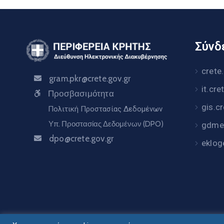
Σύνδε
crete
gram.pkr@crete.gov.gr
it.cre
Προσβασιμότητα
gis.c
Πολιτική Προστασίας Δεδομένων
Υπ. Προστασίας Δεδομένων (DPO)
gdme.
dpo@crete.gov.gr
eklog