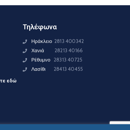
Τηλέφωνα
Ηράκλειο
2813 400342
Χανιά
28213 40166
Ρέθυμνο
28313 40725
Λασίθι
28413 40455
ίτε εδώ