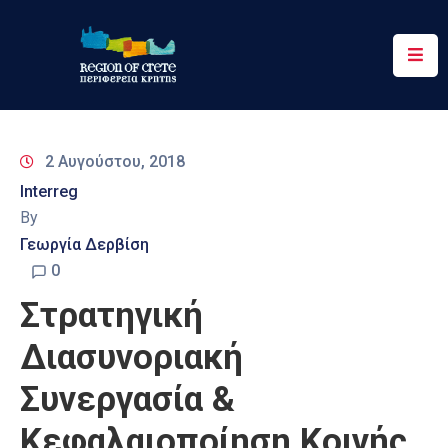
Περιφέρεια
Ενημέρωση
2 Αυγούστου, 2018
Έργα
Interreg
&
By
Δράσεις
Γεωργία Δερβίση
Ψηφιακές
0
Υπηρεσίες
Στρατηγική
Επικοινωνία
Διασυνοριακή
Συνεργασία &
Κεφαλαιοποίηση Κοινής