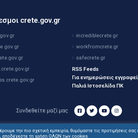
σμοι crete.gov.gr
.gov.gr
incrediblecrete.gr
te.gov.gr
workfromcrete.gr
rete.gov.gr
safecrete.gr
crete.gov.gr
RSS Feeds
Για ενημερώσεις εγγραφε
es.crete.gov.gr
Παλιά Ιστοσελίδα ΠΚ
Συνδεθείτε μαζί μας
ρουμε την πιο σχετική εμπειρία, θυμόμαστε τις προτιμήσεις σας 
τυξη: Διεύθυνση Ηλεκτρονικής Διακυβέρνησης Περιφέρ
", αποδέχεστε τη χρήση ΟΛΩΝ των cookies.