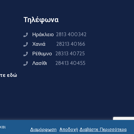
Τηλέφωνα
Ηράκλειο
2813 400342
Χανιά
28213 40166
Ρέθυμνο
28313 40725
Λασίθι
28413 40455
ίτε εδώ
και
Διαμόρφωση
Αποδοχή
Διαβάστε Περισσότερα
ειας Κρήτης © 2024