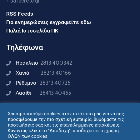
safecrete.gr
RSS Feeds
Για ενημερώσεις εγγραφείτε εδώ
Παλιά Ιστοσελίδα ΠΚ
Τηλέφωνα
Ηράκλειο
2813 400342
Χανιά
28213 40166
Ρέθυμνο
28313 40725
Λασίθι
28413 40455
Χρησιμοποιούμε cookies στον ιστότοπο μας για να σας
Συνδεθείτε μαζί μας
προσφέρουμε την πιο σχετική εμπειρία, θυμόμαστε τις
προτιμήσεις σας και τις επανειλημμένες επισκέψεις.
Κάνοντας κλικ στο "Αποδοχή", αποδέχεστε τη χρήση
ΟΛΩΝ των cookies.