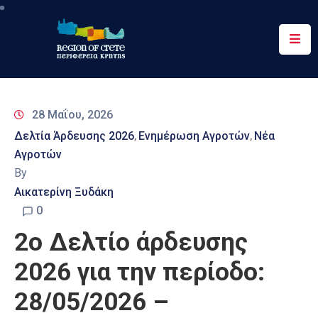
Περιφέρεια
Ενημέρωση
28 Μαΐου, 2026
Έργα
Δελτία Άρδευσης 2026
Ενημέρωση Αγροτών
Νέα
‚
‚
&
Αγροτών
Δράσεις
By
Ψηφιακές
Αικατερίνη Ξυδάκη
Υπηρεσίες
0
2ο Δελτίο άρδευσης
Επικοινωνία
2026 για την περίοδο:
28/05/2026 –