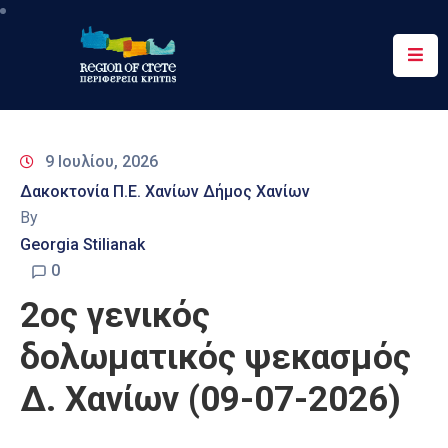
Περιφέρεια
Ενημέρωση
9 Ιουλίου, 2026
Έργα
Δακοκτονία Π.Ε. Χανίων Δήμος Χανίων
&
By
Δράσεις
Georgia Stilianak
Ψηφιακές
0
Υπηρεσίες
2ος γενικός
Επικοινωνία
δολωματικός ψεκασμός
Δ. Χανίων (09-07-2026)