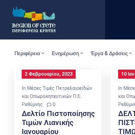
Περιφέρεια
Ενημέρωση
Έργα & Δράσεις
2 Φεβρουαρίου, 2023
10 Ια
In
Μέσες Τιμές Πετρελαιοειδών
In
Μέσε
και Οπωροκηπευτικών Π.Ε.
και Οπ
Ρεθύμνης
0
Ρεθύμν
Δελτίο Πιστοποίησης
ΔΕΛ
Τιμών Λιανικής
ΠΙΣ
Ιανουαρίου
ΤΙΜΩ