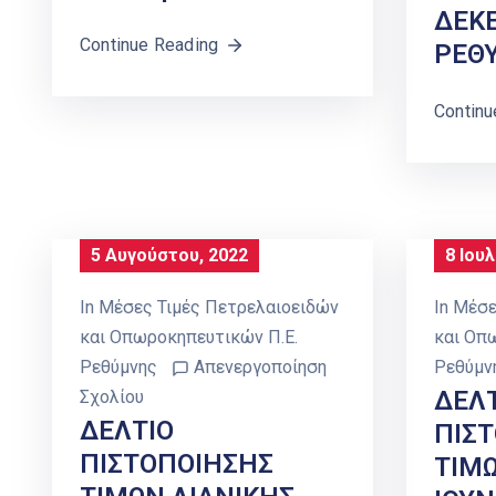
ΔΕΚΕ
Continue Reading
ΡΕΘ
Continu
5 Αυγούστου, 2022
8 Ιουλ
In
Μέσες Τιμές Πετρελαιοειδών
In
Μέσε
και Οπωροκηπευτικών Π.Ε.
και Οπ
Ρεθύμνης
Απενεργοποίηση
Ρεθύμν
ΔΕΛ
Σχολίου
ΔΕΛΤΙΟ
ΠΙΣ
ΠΙΣΤΟΠΟΙΗΣΗΣ
ΤΙΜΩ