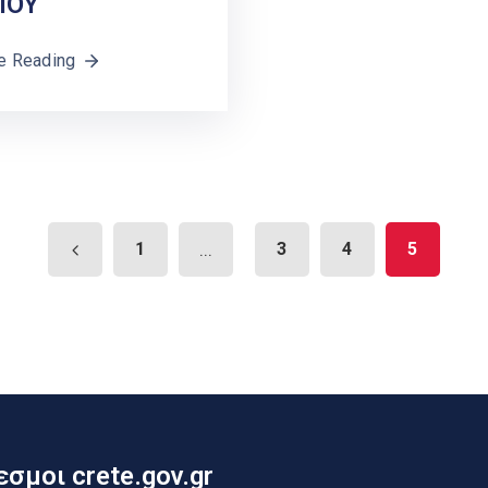
ΙΟΥ
e Reading
1
...
3
4
5
σμοι crete.gov.gr