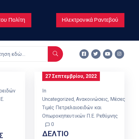
ου Πολίτη
Ηλεκτρονικά Ραντεβού
27 Σεπτεμβρίου, 2022
οειδών
In
Ε.
Uncategorized
‚
Ανακοινώσεις
‚
Μέσες
Τιμές Πετρελαιοειδών και
Οπωροκηπευτικών Π.Ε. Ρεθύμνης
0
ΔΕΛΤΙΟ
Σ