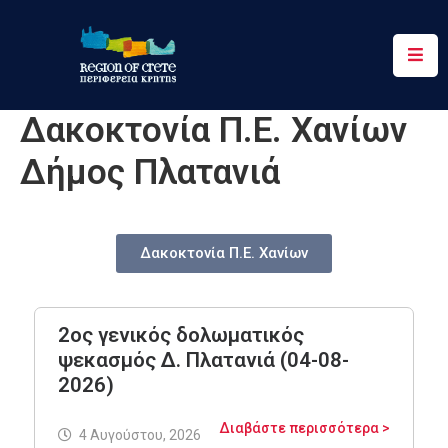
Περιφέρεια
Δακοκτονία Π.Ε. Χανίων
Ενημέρωση
Δήμος Πλατανιά
Έργα
&
Δράσεις
Δακοκτονία Π.Ε. Χανίων
Ψηφιακές
Υπηρεσίες
2ος γενικός δολωματικός
Επικοινωνία
ψεκασμός Δ. Πλατανιά (04-08-
2026)
Διαβάστε περισσότερα >
4 Αυγούστου, 2026