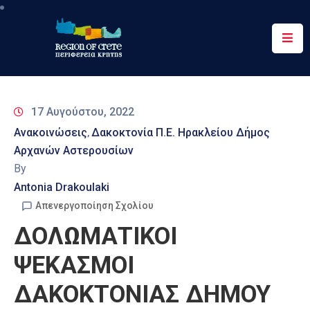
Περιφέρεια
Ενημέρωση
17 Αυγούστου, 2022
Έργα
Ανακοινώσεις
Δακοκτονία Π.Ε. Ηρακλείου Δήμος
‚
&
Αρχανών Αστερουσίων
Δράσεις
By
Ψηφιακές
Antonia Drakoulaki
Υπηρεσίες
Απενεργοποίηση Σχολίου
ΔΟΛΩΜΑΤΙΚΟΙ
Επικοινωνία
ΨΕΚΑΣΜΟΙ
ΔΑΚΟΚΤΟΝΙΑΣ ΔΗΜΟΥ