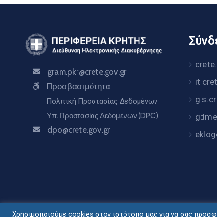
Σύνδε
crete
gram.pkr@crete.gov.gr
it.cre
Προσβασιμότητα
gis.c
Πολιτική Προστασίας Δεδομένων
Υπ. Προστασίας Δεδομένων (DPO)
gdme.
dpo@crete.gov.gr
eklog
Χρησιμοποιούμε cookies στον ιστότοπο μας για να σας προσφέ