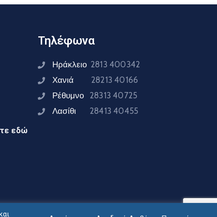
Τηλέφωνα
Ηράκλειο
2813 400342
Χανιά
28213 40166
Ρέθυμνο
28313 40725
Λασίθι
28413 40455
ίτε εδώ
και