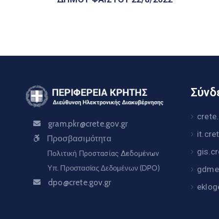
Σύνδε
crete
gram.pkr@crete.gov.gr
it.cre
Προσβασιμότητα
gis.c
Πολιτική Προστασίας Δεδομένων
Υπ. Προστασίας Δεδομένων (DPO)
gdme.
dpo@crete.gov.gr
eklog