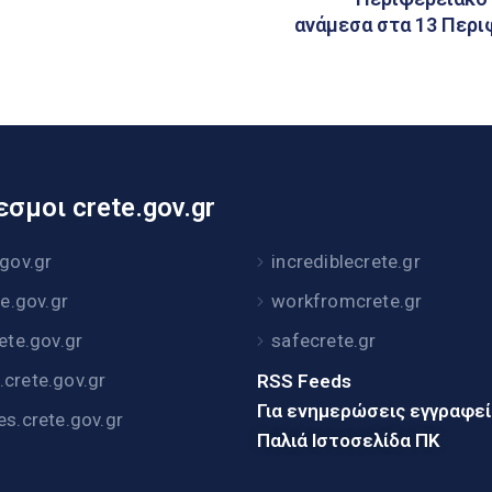
ανάμεσα στα 13 Περι
σμοι crete.gov.gr
.gov.gr
incrediblecrete.gr
te.gov.gr
workfromcrete.gr
rete.gov.gr
safecrete.gr
crete.gov.gr
RSS Feeds
Για ενημερώσεις εγγραφε
es.crete.gov.gr
Παλιά Ιστοσελίδα ΠΚ