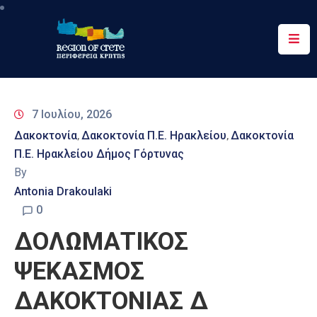
Περιφέρεια
Ενημέρωση
7 Ιουλίου, 2026
Έργα
Δακοκτονία
Δακοκτονία Π.Ε. Ηρακλείου
Δακοκτονία
‚
‚
&
Π.Ε. Ηρακλείου Δήμος Γόρτυνας
Δράσεις
By
Ψηφιακές
Antonia Drakoulaki
Υπηρεσίες
0
ΔΟΛΩΜΑΤΙΚΟΣ
Επικοινωνία
ΨΕΚΑΣΜΟΣ
ΔΑΚΟΚΤΟΝΙΑΣ Δ