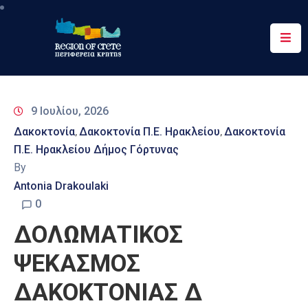
Περιφέρεια
Ενημέρωση
9 Ιουλίου, 2026
Έργα
Δακοκτονία
Δακοκτονία Π.Ε. Ηρακλείου
Δακοκτονία
‚
‚
&
Π.Ε. Ηρακλείου Δήμος Γόρτυνας
Δράσεις
By
Ψηφιακές
Antonia Drakoulaki
Υπηρεσίες
0
ΔΟΛΩΜΑΤΙΚΟΣ
Επικοινωνία
ΨΕΚΑΣΜΟΣ
ΔΑΚΟΚΤΟΝΙΑΣ Δ