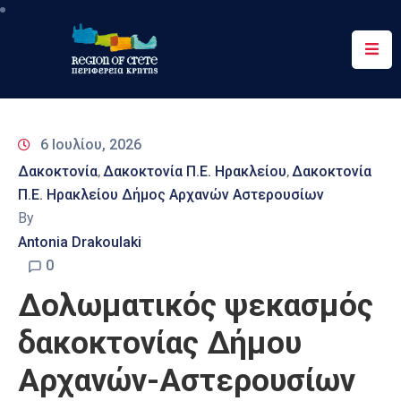
Περιφέρεια
Ενημέρωση
6 Ιουλίου, 2026
Έργα
Δακοκτονία
Δακοκτονία Π.Ε. Ηρακλείου
Δακοκτονία
‚
‚
&
Π.Ε. Ηρακλείου Δήμος Αρχανών Αστερουσίων
Δράσεις
By
Ψηφιακές
Antonia Drakoulaki
Υπηρεσίες
0
Δολωματικός ψεκασμός
Επικοινωνία
δακοκτονίας Δήμου
Αρχανών-Αστερουσίων