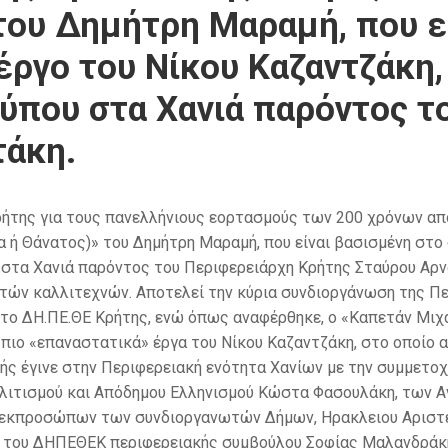
 του Δημήτρη Μαραμή, που ε
έργο του Νίκου Καζαντζάκη
ύπου στα Χανιά παρόντος τ
τάκη.
ρήτης για τους πανελλήνιους εορτασμούς των 200 χρόνων απ
ή Θάνατος)» του Δημήτρη Μαραμή, που είναι βασισμένη στο 
στα Χανιά παρόντος του Περιφερειάρχη Κρήτης Σταύρου Αρ
ν καλλιτεχνών. Αποτελεί την κύρια συνδιοργάνωση της Περ
 ,το ΔΗ.ΠΕ.ΘΕ Κρήτης, ενώ όπως αναφέρθηκε, ο «Καπετάν Μιχ
 πιο «επαναστατικά» έργα του Νίκου Καζαντζάκη, στο οποίο 
ής έγινε στην Περιφερειακή ενότητα Χανίων με την συμμετο
ολιτισμού και Απόδημου Ελληνισμού Κώστα Φασουλάκη, των 
εκπροσώπων των συνδιοργανωτών Δήμων, Ηρακλειου Αριστέα
ου του ΔΗΠΕΘΕΚ περιφερειακής συμβούλου Σοφίας Μαλανδράκ