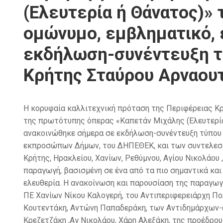
(Ελευτερία ή Θάνατος)»
ομώνυμο, εμβληματικό, 
εκδήλωση-συνέντευξη τ
Κρήτης Σταύρου Αρναου
Η κορυφαία καλλιτεχνική πρόταση της Περιφέρειας Κ
της πρωτότυπης όπερας «Καπετάν Μιχάλης (Ελευτερία 
ανακοινώθηκε σήμερα σε εκδήλωση-συνέντευξη τύπου 
εκπροσώπων Δήμων, του ΔΗΠΕΘΕΚ, και των συντελεστώ
Κρήτης, Ηρακλείου, Χανίων, Ρεθύμνου, Αγίου Νικολάου
παραγωγή, βασισμένη σε ένα από τα πιο σημαντικά και
ελευθερία. Η ανακοίνωση και παρουσίαση της παραγωγ
ΠΕ Χανίων Νίκου Καλογερή, του Αντιπεριφερειάρχη Π
Κουτεντάκη, Αντώνη Παπαδεράκη, των Αντιδημάρχων-
Κρεζετζάκη ,Αγ Νικολάου, Χάρη Αλεξάκη, της προέδρ