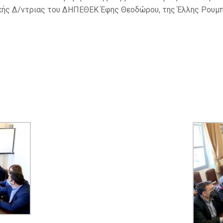
ικής Δ/ντριας του ΔΗΠΕΘΕΚ Έφης Θεοδώρου, της Έλλης Ρουμ