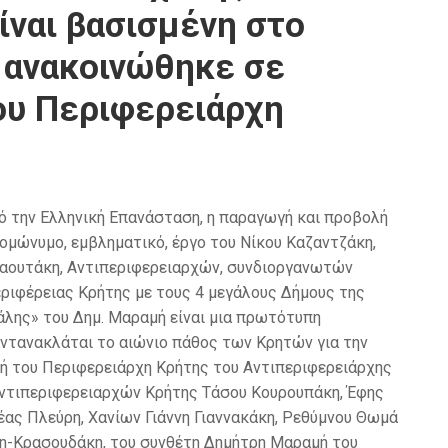
ίναι βασισμένη στο
, ανακοινώθηκε σε
ου Περιφερειάρχη
ό την Ελληνική Επανάσταση, η παραγωγή και προβολή
ομώνυμο, εμβληματικό, έργο του Νίκου Καζαντζάκη,
ναουτάκη, Αντιπεριφερειαρχών, συνδιοργανωτών
ιφέρειας Κρήτης με τους 4 μεγάλους Δήμους της
άλης» του Δημ. Μαραμή είναι μια πρωτότυπη
αντανακλάται το αιώνιο πάθος των Κρητών για την
χή του Περιφερειάρχη Κρήτης του Αντιπεριφερειάρχης
Αντιπεριφερειαρχών Κρήτης Τάσου Κουρουπάκη, Έφης
ς Πλεύρη, Χανίων Γιάννη Γιαννακάκη, Ρεθύμνου Θωμά
η-Κρασουδάκη, του συνθέτη Δημήτρη Μαραμή του