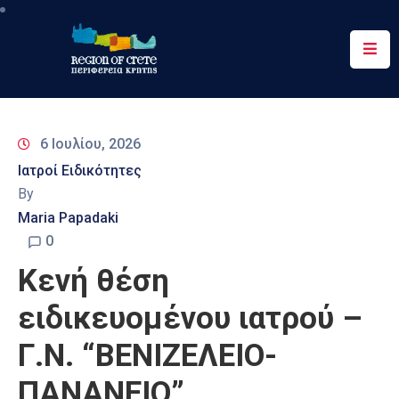
Περιφέρεια
Ενημέρωση
6 Ιουλίου, 2026
Έργα
Ιατροί Ειδικότητες
&
By
Δράσεις
Maria Papadaki
Ψηφιακές
0
Υπηρεσίες
Κενή θέση
Επικοινωνία
ειδικευομένου ιατρού –
Γ.Ν. “ΒΕΝΙΖΕΛΕΙΟ-
ΠΑΝΑΝΕΙΟ”