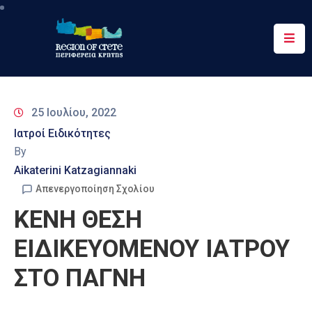
Περιφέρεια
Ενημέρωση
25 Ιουλίου, 2022
Έργα
Ιατροί Ειδικότητες
&
By
Δράσεις
Aikaterini Katzagiannaki
Ψηφιακές
Απενεργοποίηση Σχολίου
Υπηρεσίες
ΚΕΝΗ ΘΕΣΗ
Επικοινωνία
ΕΙΔΙΚΕΥΟΜΕΝΟΥ ΙΑΤΡΟΥ
ΣΤΟ ΠΑΓΝΗ