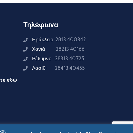
Τηλέφωνα
Ηράκλειο
2813 400342
Χανιά
28213 40166
Ρέθυμνο
28313 40725
Λασίθι
28413 40455
ίτε εδώ
και