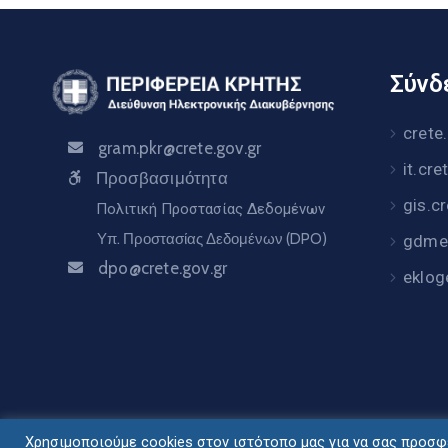
Σύνδε
crete
gram.pkr@crete.gov.gr
it.cre
Προσβασιμότητα
gis.c
Πολιτική Προστασίας Δεδομένων
Υπ. Προστασίας Δεδομένων (DPO)
gdme.
dpo@crete.gov.gr
eklog
Χρησιμοποιούμε cookies στον ιστότοπο μας για να σας προσφέ