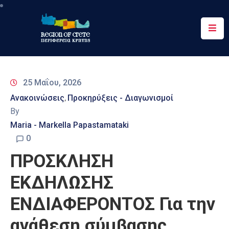
Περιφέρεια
Ενημέρωση
25 Μαΐου, 2026
Έργα
Ανακοινώσεις
Προκηρύξεις - Διαγωνισμοί
‚
&
By
Δράσεις
Maria - Markella Papastamataki
Ψηφιακές
0
Υπηρεσίες
ΠΡΟΣΚΛΗΣΗ
Επικοινωνία
ΕΚΔΗΛΩΣΗΣ
ΕΝΔΙΑΦΕΡΟΝΤΟΣ Για την
ανάθεση σύμβασης