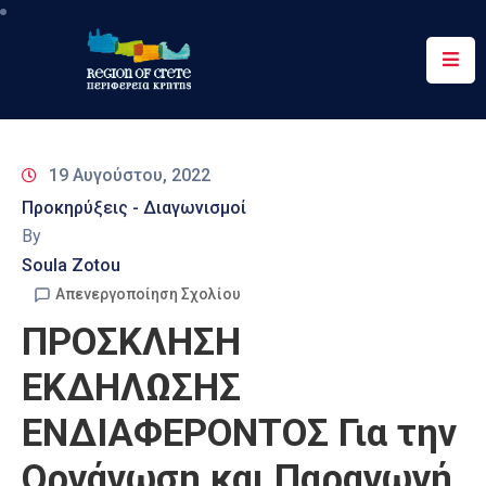
Περιφέρεια
Ενημέρωση
19 Αυγούστου, 2022
Έργα
Προκηρύξεις - Διαγωνισμοί
&
By
Δράσεις
Soula Zotou
Ψηφιακές
Απενεργοποίηση Σχολίου
Υπηρεσίες
ΠΡΟΣΚΛΗΣΗ
Επικοινωνία
ΕΚΔΗΛΩΣΗΣ
ΕΝΔΙΑΦΕΡΟΝΤΟΣ Για την
Οργάνωση και Παραγωγή