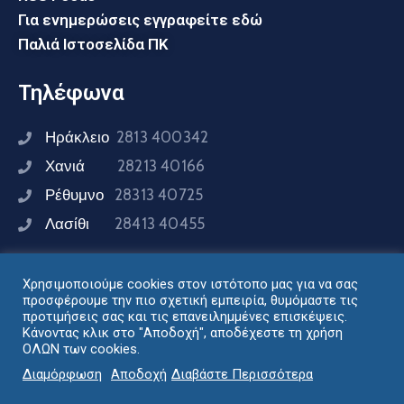
Για ενημερώσεις εγγραφείτε εδώ
Παλιά Ιστοσελίδα ΠΚ
Τηλέφωνα
Ηράκλειο
2813 400342
Χανιά
28213 40166
Ρέθυμνο
28313 40725
Λασίθι
28413 40455
Χρησιμοποιούμε cookies στον ιστότοπο μας για να σας
Συνδεθείτε μαζί μας
προσφέρουμε την πιο σχετική εμπειρία, θυμόμαστε τις
προτιμήσεις σας και τις επανειλημμένες επισκέψεις.
Κάνοντας κλικ στο "Αποδοχή", αποδέχεστε τη χρήση
ΟΛΩΝ των cookies.
Σχεδιασμός - Ανάπτυξη: Διεύθυνση Ηλεκτρονικής
Διαμόρφωση
Αποδοχή
Διαβάστε Περισσότερα
Διακυβέρνησης Περιφέρειας Κρήτης © 2024