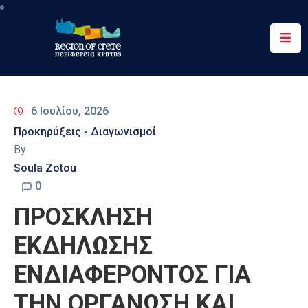
Περιφέρεια
Ενημέρωση
6 Ιουλίου, 2026
Έργα
Προκηρύξεις - Διαγωνισμοί
&
By
Δράσεις
Soula Zotou
Ψηφιακές
0
Υπηρεσίες
ΠΡΟΣΚΛΗΣΗ
Επικοινωνία
ΕΚΔΗΛΩΣΗΣ
ΕΝΔΙΑΦΕΡΟΝΤΟΣ ΓΙΑ
ΤΗΝ ΟΡΓΑΝΩΣΗ ΚΑΙ