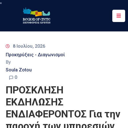
Περιφέρεια
Ενημέρωση
8 Ιουλίου, 2026
Έργα
Προκηρύξεις - Διαγωνισμοί
&
By
Δράσεις
Soula Zotou
Ψηφιακές
0
Υπηρεσίες
ΠΡΟΣΚΛΗΣΗ
Επικοινωνία
ΕΚΔΗΛΩΣΗΣ
ΕΝΔΙΑΦΕΡΟΝΤΟΣ Για την
παροχή των υπηρεσιών