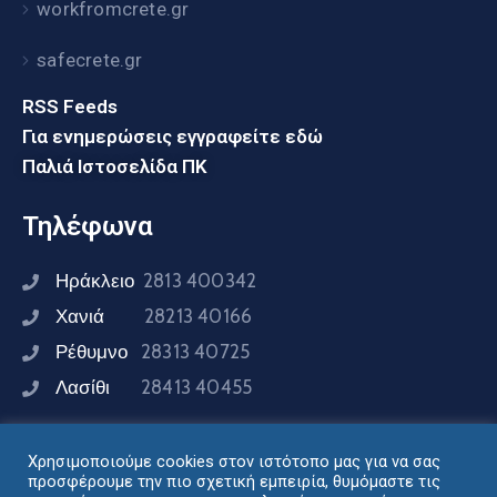
workfromcrete.gr
safecrete.gr
RSS Feeds
Για ενημερώσεις εγγραφείτε εδώ
Παλιά Ιστοσελίδα ΠΚ
Τηλέφωνα
Ηράκλειο
2813 400342
Χανιά
28213 40166
Ρέθυμνο
28313 40725
Λασίθι
28413 40455
Χρησιμοποιούμε cookies στον ιστότοπο μας για να σας
Συνδεθείτε μαζί μας
προσφέρουμε την πιο σχετική εμπειρία, θυμόμαστε τις