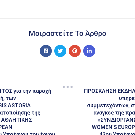
Μοιραστείτε Το Άρθρο
ΟΣ για την παροχή
ΠΡΟΣΚΛΗΣΗ ΕΚΔΗΛΩ
ή, των
υπηρε
SIS ASTORIA
συμμετεχόντων, στ
ματοποίησης της
ανάγκες της πρ
Η ΑΘΛΗΤΙΚΗΣ
«ΣΥΝΔΙΟΡΓΑΝ
PEAN
WOMEN’S EUROPE
υ Υποέργου του έργου
43ου Υποέργο