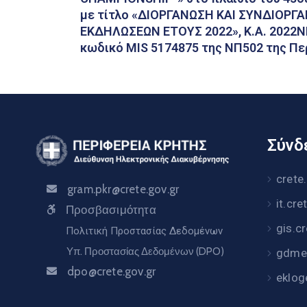
με τίτλο «ΔΙΟΡΓΑΝΩΣΗ ΚΑΙ ΣΥΝΔΙΟΡ
ΕΚΔΗΛΩΣΕΩΝ ΕΤΟΥΣ 2022», Κ.Α. 2022Ν
κωδικό MIS 5174875 της ΝΠ502 της Πε
Σύνδε
crete
gram.pkr@crete.gov.gr
it.cre
Προσβασιμότητα
gis.c
Πολιτική Προστασίας Δεδομένων
Υπ. Προστασίας Δεδομένων (DPO)
gdme.
dpo@crete.gov.gr
eklog