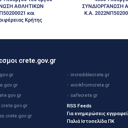
ΓΑΝΩΣΗ ΑΘΛΗΤΙΚΩΝ
ΣΥΝΔΙΟΡΓΑΝΩΣΗ Α
Π50200021 και
Κ.Α. 2022ΝΠ50200
ριφέρειας Κρήτης
σμοι crete.gov.gr
.gov.gr
incrediblecrete.gr
te.gov.gr
workfromcrete.gr
rete.gov.gr
safecrete.gr
crete.gov.gr
RSS Feeds
Για ενημερώσεις εγγραφε
es.crete.gov.gr
Παλιά Ιστοσελίδα ΠΚ