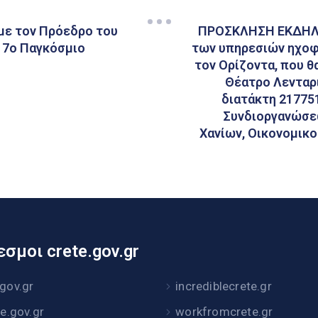
με τον Πρόεδρο του
ΠΡΟΣΚΛΗΣΗ ΕΚΔΗΛΩ
 7ο Παγκόσμιο
των υπηρεσιών ηχοφ
τον Ορίζοντα, που θ
Θέατρο Λενταρι
διατάκτη 21775
Συνδιοργανώσεω
Χανίων, Οικονομικο
σμοι crete.gov.gr
.gov.gr
incrediblecrete.gr
te.gov.gr
workfromcrete.gr