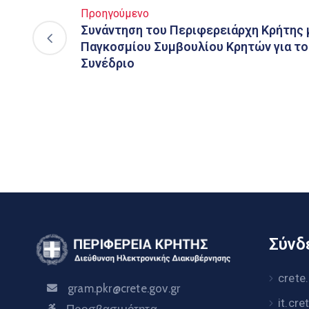
Προηγούμενο
Συνάντηση του Περιφερειάρχη Κρήτης 
Παγκοσμίου Συμβουλίου Κρητών για το
Συνέδριο
Σύνδε
crete
gram.pkr@crete.gov.gr
it.cre
Προσβασιμότητα