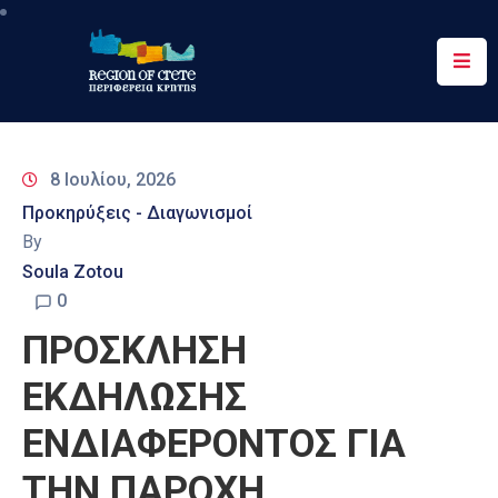
Περιφέρεια
Ενημέρωση
8 Ιουλίου, 2026
Έργα
Προκηρύξεις - Διαγωνισμοί
&
By
Δράσεις
Soula Zotou
Ψηφιακές
0
Υπηρεσίες
ΠΡΟΣΚΛΗΣΗ
Επικοινωνία
ΕΚΔΗΛΩΣΗΣ
ΕΝΔΙΑΦΕΡΟΝΤΟΣ ΓΙΑ
ΤΗΝ ΠΑΡΟΧΗ